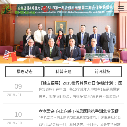
楷恩动态
科普专题
前沿科技
【糖友招募】2019世界糖尿病日"逆糖计划"：因
09
你知道吗？在中国，每10个成年人中就有1名是糖尿病
爱陪伴，让家庭更健康
-
2019
11
患者，但在我们身边，有很多“隐形”患者并不知道自己
得了糖尿病。正值2019年11月14日第13个“世界国糖尿
病日”来临之际，楷恩医院联合美国哈佛jos...
孝老爱亲 向上向善 | 楷恩医院携手湖北省卫健
10
“孝老爱亲 • 向上向善”2019湖北省敬老月 健康进社区公
委、湖北省老龄协会 协力共助老人安康
-
2019
10
益行活动金秋十月，秋风送爽。十月份，又是中华民族