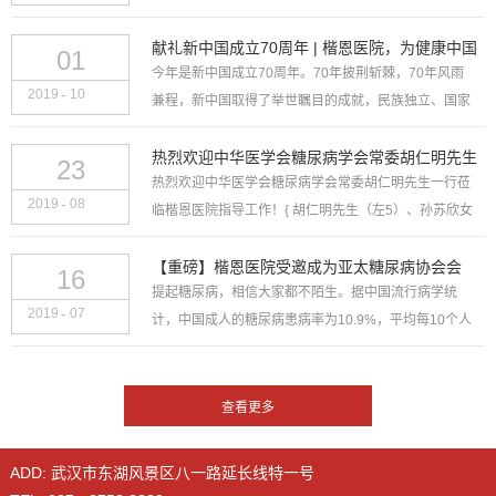
传统的“敬老月”，为庆祝中华人民共和国成立70周年，
弘扬中华民族爱老敬老的传统美德，10月9...
献礼新中国成立70周年 | 楷恩医院，为健康中国
01
今年是新中国成立70周年。70年披荆斩棘，70年风雨
护航！
-
2019
10
兼程，新中国取得了举世瞩目的成就，民族独立、国家
富强、百姓安居乐业……奇迹的创造，健康事业功不可
没。没有新中国的成立，就没有中华民族的伟大飞跃！
热烈欢迎中华医学会糖尿病学会常委胡仁明先生
23
热烈欢迎中华医学会糖尿病学会常委胡仁明先生一行莅
今天...
一行莅临楷恩医院指导工作！
-
2019
08
临楷恩医院指导工作！{ 胡仁明先生（左5）、孙苏欣女
士（右3）一行与楷恩医院董事长陈义捷先生（右2）合
影 }2019年8月23日，中华医学会糖尿病学会常...
【重磅】楷恩医院受邀成为亚太糖尿病协会会
16
提起糖尿病，相信大家都不陌生。据中国流行病学统
员、中国内分泌糖尿病协会委员！
-
2019
07
计，中国成人的糖尿病患病率为10.9%，平均每10个人
中就有1人患糖尿病。如何治疗糖尿病？如何早期筛查
和预防呢？7月12日至14日，中国非公立医疗机构协
会...
ADD: 武汉市东湖风景区八一路延长线特一号