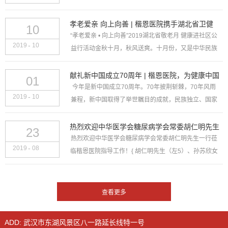
得了糖尿病。正值2019年11月14日第13个“世界国糖尿
病日”来临之际，楷恩医院联合美国哈佛jos...
孝老爱亲 向上向善 | 楷恩医院携手湖北省卫健
10
“孝老爱亲 • 向上向善”2019湖北省敬老月 健康进社区公
委、湖北省老龄协会 协力共助老人安康
-
2019
10
益行活动金秋十月，秋风送爽。十月份，又是中华民族
传统的“敬老月”，为庆祝中华人民共和国成立70周年，
弘扬中华民族爱老敬老的传统美德，10月9...
献礼新中国成立70周年 | 楷恩医院，为健康中国
01
今年是新中国成立70周年。70年披荆斩棘，70年风雨
护航！
-
2019
10
兼程，新中国取得了举世瞩目的成就，民族独立、国家
富强、百姓安居乐业……奇迹的创造，健康事业功不可
没。没有新中国的成立，就没有中华民族的伟大飞跃！
热烈欢迎中华医学会糖尿病学会常委胡仁明先生
23
今天...
热烈欢迎中华医学会糖尿病学会常委胡仁明先生一行莅
一行莅临楷恩医院指导工作！
-
2019
08
临楷恩医院指导工作！{ 胡仁明先生（左5）、孙苏欣女
士（右3）一行与楷恩医院董事长陈义捷先生（右2）合
影 }2019年8月23日，中华医学会糖尿病学会常...
ADD: 武汉市东湖风景区八一路延长线特一号