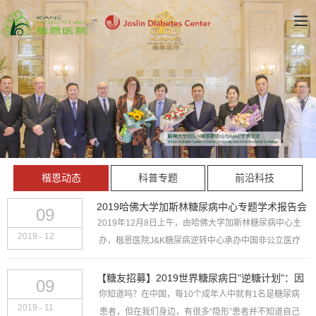
楷恩动态
科普专题
前沿科技
2019哈佛大学加斯林糖尿病中心专题学术报告会
09
2019年12月8日上午，由哈佛大学加斯林糖尿病中心主
成功召开，国际内分泌大咖分享学术成果！
-
2019
12
办，楷恩医院J&K糖尿病逆转中心承办中国非公立医疗
机构协会、武汉大学人民医院共同协办的“2019哈佛大
学加斯林糖尿病中心专题学术报告会”在武汉楷恩...
【糖友招募】2019世界糖尿病日"逆糖计划"：因
09
你知道吗？在中国，每10个成年人中就有1名是糖尿病
爱陪伴，让家庭更健康
-
2019
11
患者，但在我们身边，有很多“隐形”患者并不知道自己